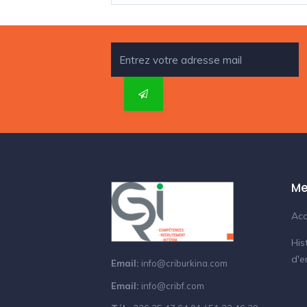
Me
Acc
His
d'e
Email:
info@criburkina.com
Email:
info@cribf.com