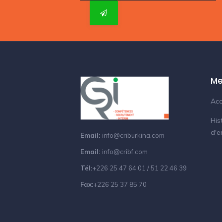
Me
Acc
His
d'e
Email:
info@criburkina.com
Email:
info@cribf.com
Tél:
+226 25 47 64 01 / 51 22 46 39
Fax:
+226 25 37 85 70