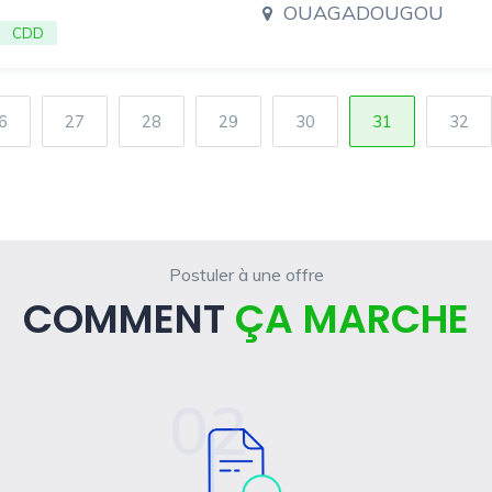
OUAGADOUGOU
CDD
6
27
28
29
30
31
32
Postuler à une offre
COMMENT
ÇA MARCHE
02