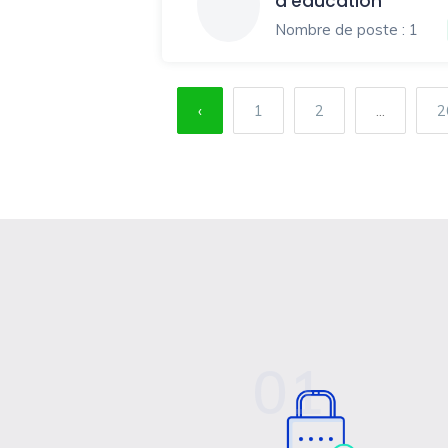
d’éducation
Nombre de poste : 1
‹
1
2
...
2
01