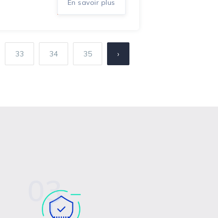
En savoir plus
33
34
35
›
03